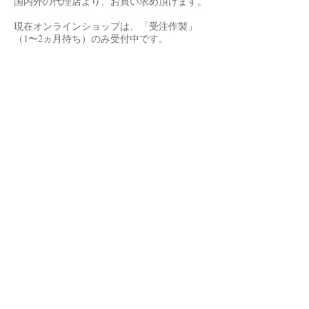
国内外の代理店より、お買い求め頂けます。
現在オンラインショップは、「受注作製」
（1〜2ヵ月待ち）のみ受付中です。
※クリスタルの修理は随時お受けしていま
す。お気軽にメッセージください。
フォロー
Instagram