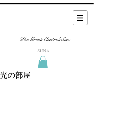
The Great Central Sun
SUNA
光の部屋