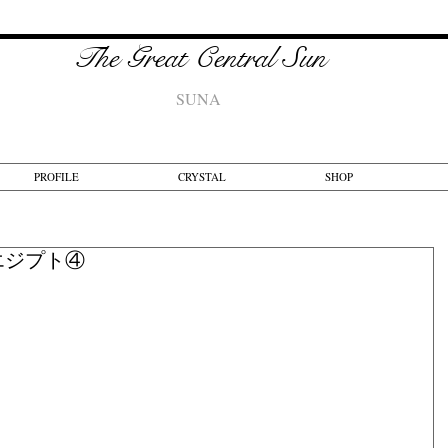
The Great Central Sun
SUNA
PROFILE
CRYSTAL
SHOP
 エジプト④