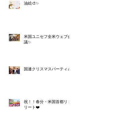
油絵🎨✨
米国ユニセフ全米ウェブ会
議✨
国連クリスマスパーティ🎉
祝！！春分・米国首都リト
リート❤️