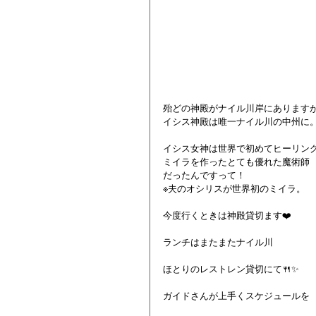
殆どの神殿がナイル川岸にあります
イシス神殿は唯一ナイル川の中州に
イシス女神は世界で初めてヒーリン
ミイラを作ったとても優れた魔術師
だったんですって！
※夫のオシリスが世界初のミイラ。
今度行くときは神殿貸切ます❤️
ランチはまたまたナイル川
ほとりのレストレン貸切にて🍴✨
ガイドさんが上手くスケジュールを