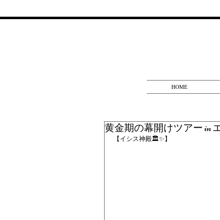
HOME
黄金期の幕開けツアー in
【イシス神殿🏛✨】