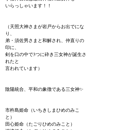
いらっしゃいます！！
（天照大神さまが岩戸からお出でにな
り、
弟・須佐男さまと和解され、仲直りの
印に、
剣を口の中で3つに砕き三女神が誕生さ
れたと
言われています）
陰陽統合、平和の象徴である三女神✨
市杵島姫命（いちきしまひめのみこ
と）
田心姫命（たごりひめのみこと）