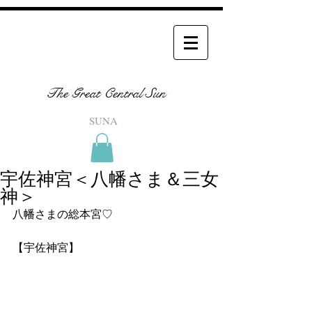
The Great Central Sun
SUNA
宇佐神宮＜八幡さま＆三女
神＞
八幡さまの総本宮♡
【宇佐神宮】　