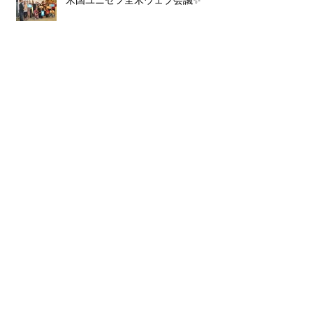
国連クリスマスパーティ🎉
祝！！春分・米国首都リトリート❤️
Archive
2019年2月
（1）
1件の記事
2019年1月
（4）
4件の記事
2018年12月
（7）
7件の記事
2018年11月
（13）
13件の記事