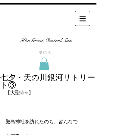
The Great Central Sun
SUNA
七夕・天の川銀河リトリー
ト③
【大聖寺✨】　　
厳島神社を訪れたのち、皆んなで