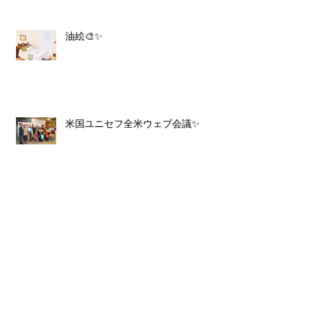
油絵🎨✨
米国ユニセフ全米ウェブ会議✨
国連クリスマスパーティ🎉
祝！！春分・米国首都リトリート❤️