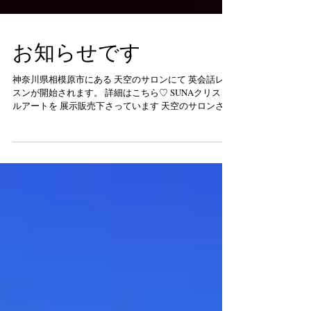
お知らせです
神奈川県相模原市にある 天空のサロンにて 英会話レッ
スンが開始されます。 詳細はこちら♡ SUNAクリスタ
ルアートを 展示販売下さっています 天空のサロンさん
は メイクレッスン、撮影会、 着物の着付け、アカシッ
クなど 国内外から様々な分野でご活躍の 講師の方達を
お招きされ、...