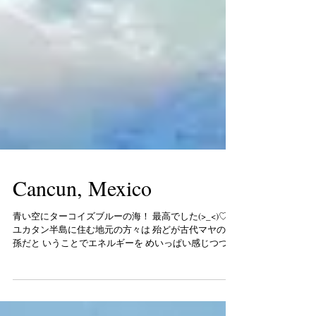
Cancun, Mexico
青い空にターコイズブルーの海！ 最高でした(>_<)♡
ユカタン半島に住む地元の方々は 殆どが古代マヤの子
孫だと いうことでエネルギーを めいっぱい感じつつ♡
内陸部のメキシコシティー近辺は 古代アステカのエネ