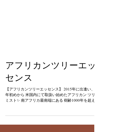
アフリカンツリーエッ
センス
【アフリカンツリーエッセンス】 2015年に出逢い、去
年初めから 米国内にて取扱い始めたアフリカン ツリー
ミスト✨ 南アフリカ最南端にある 樹齢1000年を超える
木々が生息する 太古の森「プラットボス」で 作製され